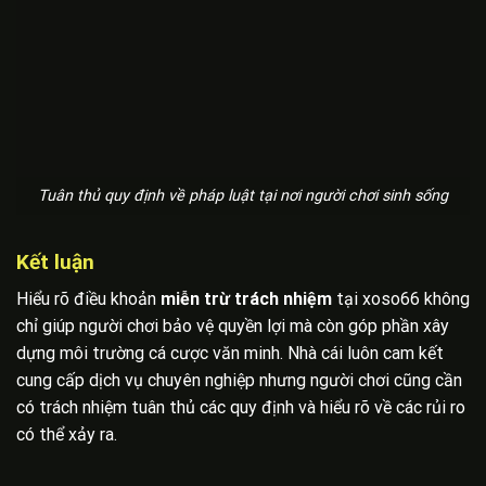
Tuân thủ quy định về pháp luật tại nơi người chơi sinh sống
Kết luận
Hiểu rõ điều khoản
miễn trừ trách nhiệm
tại xoso66 không
chỉ giúp người chơi bảo vệ quyền lợi mà còn góp phần xây
dựng môi trường cá cược văn minh. Nhà cái luôn cam kết
cung cấp dịch vụ chuyên nghiệp nhưng người chơi cũng cần
có trách nhiệm tuân thủ các quy định và hiểu rõ về các rủi ro
có thể xảy ra.