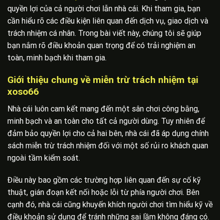
quyền lợi của cả người chơi lẫn nhà cái. Khi tham gia, bạn
cần hiểu rõ các điều kiện liên quan đến dịch vụ, giao dịch và
trách nhiệm cá nhân. Trong bài viết này, chúng tôi sẽ giúp
bạn nắm rõ điều khoản quan trọng để có trải nghiệm an
toàn, minh bạch khi tham gia.
Giới thiệu chung về miễn trừ trách nhiệm tại
xoso66
Nhà cái luôn cam kết mang đến một sân chơi công bằng,
minh bạch và an toàn cho tất cả người dùng. Tuy nhiên để
đảm bảo quyền lợi cho cả hai bên, nhà cái đã áp dụng chính
sách miễn trừ trách nhiệm đối với một số rủi ro khách quan
ngoài tầm kiểm soát.
Điều này bao gồm các trường hợp liên quan đến sự cố kỹ
thuật, gián đoạn kết nối hoặc lỗi từ phía người chơi. Bên
cạnh đó, nhà cái cũng khuyến khích người chơi tìm hiểu kỹ về
điều khoản sử dụng để tránh những sai lầm không đáng có.