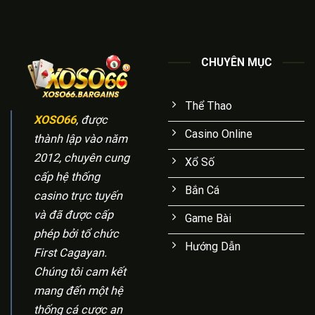
CHUYÊN MỤC
Thể Thao
XOSO66
, được
Casino Online
thành lập vào năm
2012, chuyên cung
Xổ Số
cấp hệ thống
Bắn Cá
casino trực tuyến
và đã được cấp
Game Bài
phép bởi tổ chức
Hướng Dẫn
First Cagayan.
Chúng tôi cam kết
mang đến một hệ
thống cá cược an