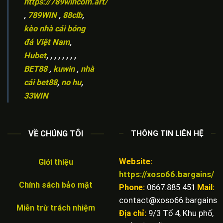
https://789wincom.art/
,
789WIN
,
88clb
,
kèo nhà cái bóng
đá Việt Nam
,
Hubet
, , , , , , , ,
BET88
,
kuwin
,
nhà
cái bet88
,
no hu
,
33WIN
VỀ CHÚNG TÔI
THÔNG TIN LIÊN HỆ
Website:
Giới thiệu
https://xoso66.bargains/
Chính sách bảo mật
Phone:
0667.885.451
Mail:
contact@xoso66.bargains
Miễn trừ trách nhiệm
Địa chỉ:
9/3 Tổ 4, Khu phố,