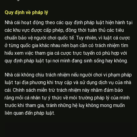
Quy định về pháp lý
Nhà cái hoạt động theo các quy định pháp luật hiện hành tại
các khu vực được cấp phép, đồng thời tuân thủ các tiêu
chuẩn bảo vệ người chơi quốc tế. Tuy nhiên, vì luật cá cược
ở từng quốc gia khác nhau nên bạn cần có trách nhiệm tìm
hiểu xem việc tham gia cá cược trực tuyến có phù hợp với
quy định pháp luật tại nơi mình đang sinh sống hay không.
Nhà cái không chịu trách nhiệm nếu người chơi vi phạm pháp
luật tại địa phương khi truy cập và sử dụng dịch vụ của nhà
cái. Chính sách miễn trừ trách nhiệm này nhằm đảm bảo
rằng mỗi cá nhân tự ý thức về môi trường pháp lý của mình
trước khi tham gia, tránh những hệ luỵ không mong muốn
liên quan đến pháp luật.