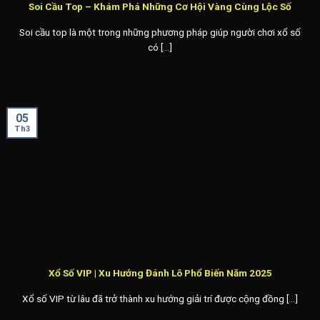
Soi Cầu Top – Khám Phá Những Cơ Hội Vàng Cùng Lộc Số
Soi cầu top là một trong những phương pháp giúp người chơi xổ số
có [...]
05
Th3
Xổ Số VIP | Xu Hướng Đánh Lô Phổ Biến Năm 2025
Xổ số VIP từ lâu đã trở thành xu hướng giải trí được cộng đồng [...]