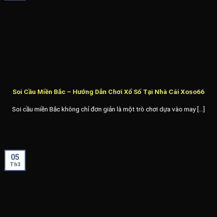
Soi Cầu Miền Bắc – Hướng Dẫn Chơi Xổ Số Tại Nhà Cái Xoso66
Soi cầu miền Bắc không chỉ đơn giản là một trò chơi dựa vào may [...]
05
Th3