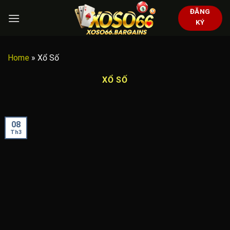
Chuyển
ĐĂNG
đến
KÝ
nội
dung
Home
»
Xổ Số
XỔ SỐ
08
Th3