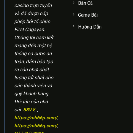
Bắn Cá
casino trực tuyến
và đã được cấp
Game Bài
phép bởi tổ chức
Hướng Dẫn
First Cagayan.
Chúng tôi cam kết
mang đến một hệ
thống cá cược an
toàn, đảm bảo tạo
ra sân chơi chất
lượng tốt nhất cho
các thành viên và
quý khách hàng.
Đối tác của nhà
cái:
88VV
,
,
https://mb66p.com/
,
https://mb66q.com/
,