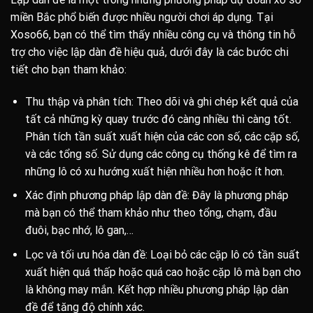
miền Bắc phổ biến được nhiều người chơi áp dụng. Tại
Xoso66, bạn có thể tìm thấy nhiều công cụ và thông tin hỗ
trợ cho việc lập dàn đề hiệu quả, dưới đây là các bước chi
tiết cho bạn tham khảo:
Thu thập và phân tích: Theo dõi và ghi chép kết quả của
tất cả những kỳ quay trước đó càng nhiều thì càng tốt.
Phân tích tần suất xuất hiện của các con số, các cặp số,
và các tổng số. Sử dụng các công cụ thống kê để tìm ra
những lô có xu hướng xuất hiện nhiều hơn hoặc ít hơn.
Xác định phương pháp lập dàn đề: Đây là phương pháp
mà bạn có thể tham khảo như theo tổng, chạm, đầu
đuôi, bạc nhớ, lô gan,…
Lọc và tối ưu hóa dàn đề: Loại bỏ các cặp lô có tần suất
xuất hiện quá thấp hoặc quá cao hoặc cặp lô mà bạn cho
là không may mắn. Kết hợp nhiều phương pháp lập dàn
đề để tăng độ chính xác.