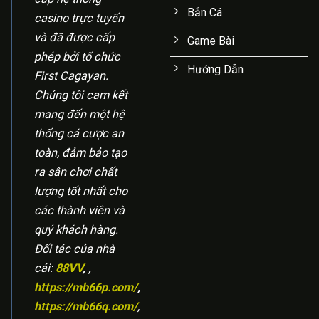
Bắn Cá
casino trực tuyến
và đã được cấp
Game Bài
phép bởi tổ chức
Hướng Dẫn
First Cagayan.
Chúng tôi cam kết
mang đến một hệ
thống cá cược an
toàn, đảm bảo tạo
ra sân chơi chất
lượng tốt nhất cho
các thành viên và
quý khách hàng.
Đối tác của nhà
cái:
88VV
,
,
https://mb66p.com/
,
https://mb66q.com/
,