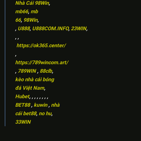
Nhà Cái 98Win
,
mb66
,
mb
66
,
98Win
,
,
U888
,
U888COM.INFO
,
23WIN
,
, ,
https://ok365.center/
,
https://789wincom.art/
,
789WIN
,
88clb
,
kèo nhà cái bóng
đá Việt Nam
,
Hubet
, , , , , , , ,
BET88
,
kuwin
,
nhà
cái bet88
,
no hu
,
33WIN