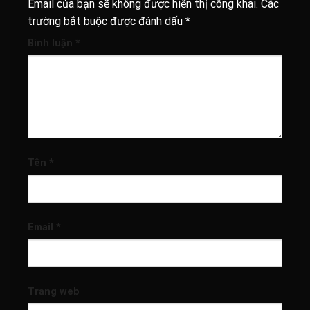
Email của bạn sẽ không được hiển thị công khai.
Các
trường bắt buộc được đánh dấu
*
Bình luận
*
Tên
*
Email
*
Trang web