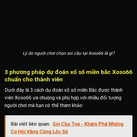
Lý do người chơi chọn soi cầu tại Xoso66 là gì?
3 phương pháp dự đoán xổ số miền bắc Xoso66
chuẩn cho thành viên
Dưới đây là 3 cách dự đoán xổ số miền Bắc được thành
viên Xoso66 ưa chuộng và phù hợp với nhiều đối tượng
người chơi mà bạn có thể tham khảo:
Bài viết liên quan:
Soi Cầu Top - Khám Phá Những
Cơ Hội Vàng Cùng Lộc Số