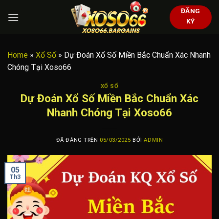
Chuyển
ĐĂNG
đến
KÝ
nội
dung
Home
»
Xổ Số
»
Dự Đoán Xổ Số Miền Bắc Chuẩn Xác Nhanh
Chóng Tại Xoso66
XỔ SỐ
Dự Đoán Xổ Số Miền Bắc Chuẩn Xác
Nhanh Chóng Tại Xoso66
ĐÃ ĐĂNG TRÊN
05/03/2025
BỞI
ADMIN
05
Th3