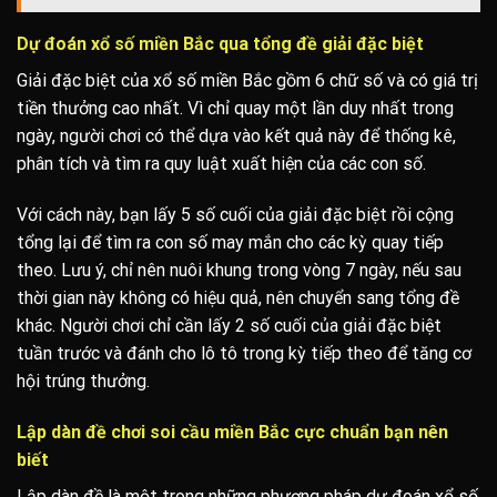
Dự đoán xổ số miền Bắc qua tổng đề giải đặc biệt
Giải đặc biệt của xổ số miền Bắc gồm 6 chữ số và có giá trị
tiền thưởng cao nhất. Vì chỉ quay một lần duy nhất trong
ngày, người chơi có thể dựa vào kết quả này để thống kê,
phân tích và tìm ra quy luật xuất hiện của các con số.
Với cách này, bạn lấy 5 số cuối của giải đặc biệt rồi cộng
tổng lại để tìm ra con số may mắn cho các kỳ quay tiếp
theo. Lưu ý, chỉ nên nuôi khung trong vòng 7 ngày, nếu sau
thời gian này không có hiệu quả, nên chuyển sang tổng đề
khác. Người chơi chỉ cần lấy 2 số cuối của giải đặc biệt
tuần trước và đánh cho lô tô trong kỳ tiếp theo để tăng cơ
hội trúng thưởng.
Lập dàn đề chơi soi cầu miền Bắc cực chuẩn bạn nên
biết
Lập dàn đề là một trong những phương pháp dự đoán xổ số