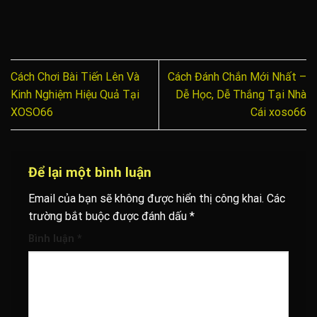
Cách Chơi Bài Tiến Lên Và
Cách Đánh Chắn Mới Nhất –
Kinh Nghiệm Hiệu Quả Tại
Dễ Học, Dễ Thắng Tại Nhà
XOSO66
Cái xoso66
Để lại một bình luận
Email của bạn sẽ không được hiển thị công khai.
Các
trường bắt buộc được đánh dấu
*
Bình luận
*