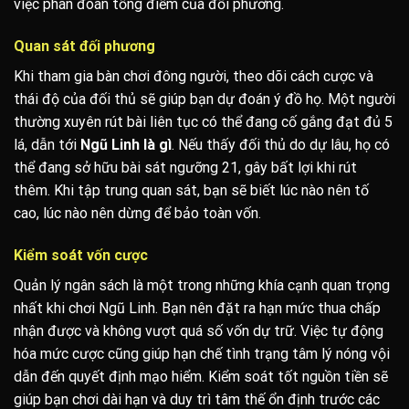
việc phán đoán tổng điểm của đối phương.
Quan sát đối phương
Khi tham gia bàn chơi đông người, theo dõi cách cược và
thái độ của đối thủ sẽ giúp bạn dự đoán ý đồ họ. Một người
thường xuyên rút bài liên tục có thể đang cố gắng đạt đủ 5
lá, dẫn tới
Ngũ Linh là gì
. Nếu thấy đối thủ do dự lâu, họ có
thể đang sở hữu bài sát ngưỡng 21, gây bất lợi khi rút
thêm. Khi tập trung quan sát, bạn sẽ biết lúc nào nên tố
cao, lúc nào nên dừng để bảo toàn vốn.
Kiểm soát vốn cược
Quản lý ngân sách là một trong những khía cạnh quan trọng
nhất khi chơi Ngũ Linh. Bạn nên đặt ra hạn mức thua chấp
nhận được và không vượt quá số vốn dự trữ. Việc tự động
hóa mức cược cũng giúp hạn chế tình trạng tâm lý nóng vội
dẫn đến quyết định mạo hiểm. Kiểm soát tốt nguồn tiền sẽ
giúp bạn chơi dài hạn và duy trì tâm thế ổn định trước các