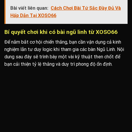
Bài viết liên quan:
Cách Chơi Bài Tứ Sắc Đầy Đủ Và
Hấp Dẫn Tại XOSO66
Bí quyết chơi khi có bài ngũ linh từ XOSO66
Để nắm bắt cơ hội chiến thắng, bạn cần vận dụng cả kinh
nghiệm lẫn tư duy logic khi tham gia các bàn Ngũ Linh. Nội
dung sau đây sẽ trình bày một vài kỹ thuật then chốt để
bạn cải thiện tỷ lệ thắng và duy trì phong độ ổn định.