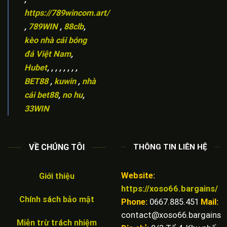
https://789wincom.art/
,
789WIN
,
88clb
,
kèo nhà cái bóng
đá Việt Nam
,
Hubet
, , , , , , , ,
BET88
,
kuwin
,
nhà
cái bet88
,
no hu
,
33WIN
VỀ CHÚNG TÔI
THÔNG TIN LIÊN HỆ
Website:
Giới thiệu
https://xoso66.bargains/
Chính sách bảo mật
Phone:
0667.885.451
Mail:
contact@xoso66.bargains
Miễn trừ trách nhiệm