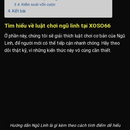
Kiểm soát vốn cược
Kết bài
Tìm hiểu về luật chơi ngũ linh tại XOSO66
Ở phần này, chúng tôi sẽ giải thích luật chơi cơ bản của Ngũ
Linh, để người mới có thể tiếp cận nhanh chóng. Hãy theo
dõi thật kỹ, vì những kiến thức này vô cùng cần thiết.
Hướng dẫn Ngũ Linh là gì kèm theo cách tính điểm dễ hiểu