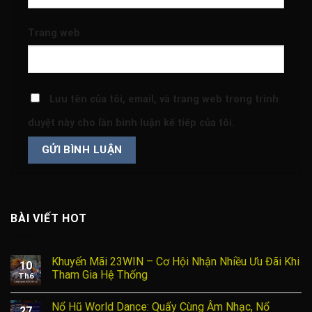
Trang web
Lưu tên của tôi, email, và trang web trong trình
duyệt này cho lần bình luận kế tiếp của tôi.
BÀI VIẾT HOT
Khuyến Mãi 23WIN – Cơ Hội Nhận Nhiều Ưu Đãi Khi
10
Tham Gia Hệ Thống
Th6
Nổ Hũ World Dance: Quẩy Cùng Âm Nhạc, Nổ
27