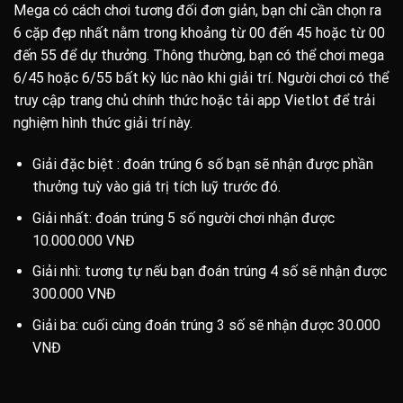
Mega có cách chơi tương đối đơn giản, bạn chỉ cần chọn ra
6 cặp đẹp nhất nằm trong khoảng từ 00 đến 45 hoặc từ 00
đến 55 để dự thưởng. Thông thường, bạn có thể chơi mega
6/45 hoặc 6/55 bất kỳ lúc nào khi giải trí. Người chơi có thể
truy cập trang chủ chính thức hoặc tải app Vietlot để trải
nghiệm hình thức giải trí này.
Giải đặc biệt
: đoán trúng 6 số bạn sẽ nhận được phần
thưởng tuỳ vào giá trị tích luỹ trước đó.
Giải nhất: đoán trúng 5 số người chơi nhận được
10.000.000 VNĐ
Giải nhì: tương tự nếu bạn đoán trúng 4 số sẽ nhận được
300.000 VNĐ
Giải ba: cuối cùng đoán trúng 3 số sẽ nhận được 30.000
VNĐ