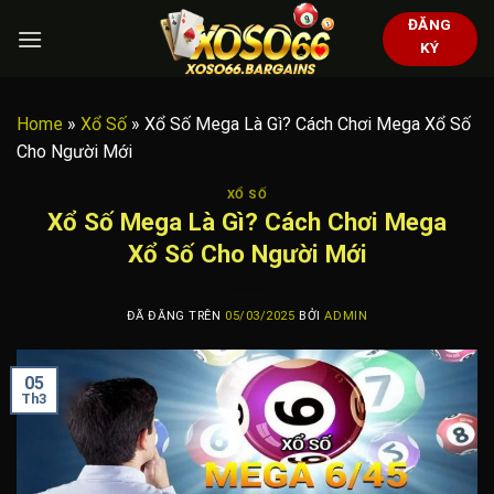
Chuyển
ĐĂNG
đến
KÝ
nội
dung
Home
»
Xổ Số
»
Xổ Số Mega Là Gì? Cách Chơi Mega Xổ Số
Cho Người Mới
XỔ SỐ
Xổ Số Mega Là Gì? Cách Chơi Mega
Xổ Số Cho Người Mới
ĐÃ ĐĂNG TRÊN
05/03/2025
BỞI
ADMIN
05
Th3