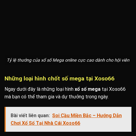
Tỷ lệ thưởng của xổ số Mega online cực cao dành cho hội viên
Những loại hình chốt số mega tại Xoso66
Ngay dưới đây là những loại hình
xổ số mega
tại Xoso66
mà bạn có thể tham gia và dự thưởng trong ngày.
Bài viết liên quan:
Soi Cầu Miền Bắc – Hướng Dẫn
Chơi Xổ Số Tại Nhà Cái Xoso66