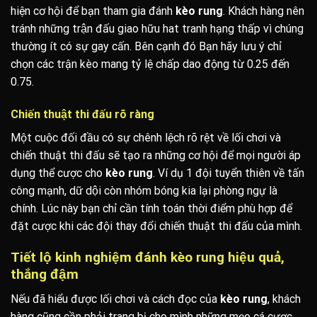
hiện cơ hội để bạn tham gia đánh
kèo rung
. Khách hàng nên
tránh những trận đấu giao hữu hat tranh hạng thấp vì chúng
thường ít có sự gay cấn. Bên cạnh đó Bạn hãy lưu ý chỉ
chọn các trận kèo mang tỷ lệ chấp dao động từ 0.25 đến
0.75.
Chiến thuật thi đấu rõ ràng
Một cuộc đối đầu có sự chênh lệch rõ rệt về lối chơi và
chiến thuật thi đấu sẽ tạo ra những cơ hội để mọi người áp
dụng thể cược cho
kèo rung
. Ví dụ 1 đội tuyển thiên về tấn
công mạnh, dữ dội còn nhóm bóng kia lại phòng ngự là
chính. Lúc này bạn chỉ cần tính toán thời điểm phù hợp để
đặt cược khi các đội thay đổi chiến thuật thi đấu của mình.
Tiết lộ kinh nghiệm đánh kèo rung hiệu quả,
thắng đậm
Nếu đã hiểu được lối chơi và cách đọc của
kèo rung
, khách
hàng cũng cần phải trang bị cho mình những mẹo cá cược