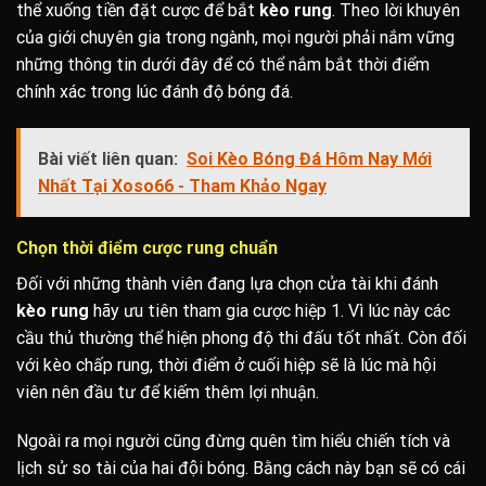
thể xuống tiền đặt cược để bắt
kèo rung
. Theo lời khuyên
của giới chuyên gia trong ngành, mọi người phải nắm vững
những thông tin dưới đây để có thể nắm bắt thời điểm
chính xác trong lúc đánh độ bóng đá.
Bài viết liên quan:
Soi Kèo Bóng Đá Hôm Nay Mới
Nhất Tại Xoso66 - Tham Khảo Ngay
Chọn thời điểm cược rung chuẩn
Đối với những thành viên đang lựa chọn cửa tài khi đánh
kèo rung
hãy ưu tiên tham gia cược hiệp 1. Vì lúc này các
cầu thủ thường thể hiện phong độ thi đấu tốt nhất. Còn đối
với kèo chấp rung, thời điểm ở cuối hiệp sẽ là lúc mà hội
viên nên đầu tư để kiếm thêm lợi nhuận.
Ngoài ra mọi người cũng đừng quên tìm hiểu chiến tích và
lịch sử so tài của hai đội bóng. Bằng cách này bạn sẽ có cái