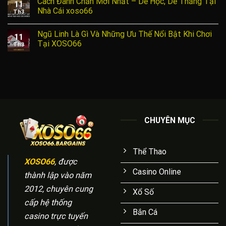
Cách Đánh Chắn Mới Nhất – Dễ Học, Dễ Thắng Tại
11
Nhà Cái xoso66
Th3
Ngũ Linh Là Gì Và Những Ưu Thế Nổi Bật Khi Chơi
11
Tại XOSO66
Th3
CHUYÊN MỤC
Thể Thao
XOSO66
, được
Casino Online
thành lập vào năm
2012, chuyên cung
Xổ Số
cấp hệ thống
Bắn Cá
casino trực tuyến