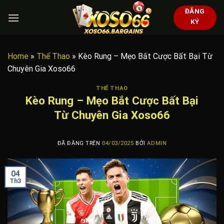
Chuyển
ĐĂNG
đến
KÝ
nội
dung
Home
»
Thể Thao
»
Kèo Rung – Mẹo Bắt Cược Bất Bại Từ
Chuyên Gia Xoso66
THỂ THAO
Kèo Rung – Mẹo Bắt Cược Bất Bại
Từ Chuyên Gia Xoso66
ĐÃ ĐĂNG TRÊN
04/03/2025
BỞI
ADMIN
04
Th3