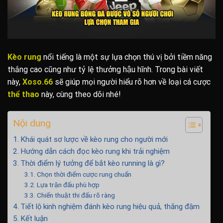
K
èo rung
nổi tiếng là một sự lựa chọn thú vị bởi tiềm năng
thắng cao cũng như tỷ lệ thưởng hậu hĩnh. Trong bài viết
này,
Xoso.66
sẽ giúp mọi người hiểu rõ hơn về loại cá cược
thể thao
này, cùng theo dõi nhé!
Nội dung
Khái quát sơ lược về kèo rung cho người mới
Hướng dẫn cách đọc kèo rung khi trải nghiệm
Thời điểm lý tưởng để bắt kèo running là gì?
Chọn thời điểm cược rung chuẩn
Lựa trận đấu phù hợp
Chiến thuật thi đấu rõ ràng
Tiết lộ kinh nghiệm đánh kèo rung hiệu quả, thắng đậm
Kết luận