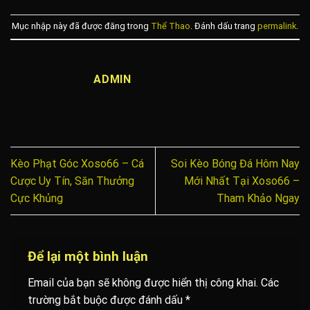
Mục nhập này đã được đăng trong
Thể Thao
. Đánh dấu trang
permalink
.
ADMIN
Kèo Phạt Góc Xoso66 – Cá
Soi Kèo Bóng Đá Hôm Nay
Cược Uy Tín, Săn Thưởng
Mới Nhất Tại Xoso66 –
Cực Khủng
Tham Khảo Ngay
Để lại một bình luận
Email của bạn sẽ không được hiển thị công khai.
Các
trường bắt buộc được đánh dấu
*