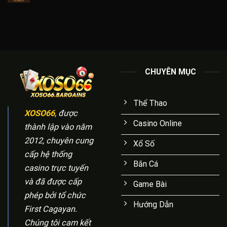
CHUYÊN MỤC
Thể Thao
XOSO66
, được
Casino Online
thành lập vào năm
2012, chuyên cung
Xổ Số
cấp hệ thống
Bắn Cá
casino trực tuyến
và đã được cấp
Game Bài
phép bởi tổ chức
Hướng Dẫn
First Cagayan.
Chúng tôi cam kết