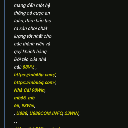
mang đến một hệ
thống cá cược an
toàn, đảm bảo tạo
ra sân chơi chất
lượng tốt nhất cho
các thành viên và
quý khách hàng.
Đối tác của nhà
cái:
88VV
,
,
https://mb66p.com/
,
https://mb66q.com/
,
Nhà Cái 98Win
,
mb66
,
mb
66
,
98Win
,
,
U888
,
U888COM.INFO
,
23WIN
,
, ,