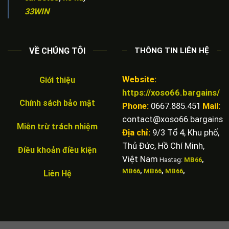
33WIN
VỀ CHÚNG TÔI
THÔNG TIN LIÊN HỆ
Website:
Giới thiệu
https://xoso66.bargains/
Chính sách bảo mật
Phone:
0667.885.451
Mail:
contact@xoso66.bargains
Miễn trừ trách nhiệm
Địa chỉ:
9/3 Tổ 4, Khu phố,
Thủ Đức, Hồ Chí Minh,
Điều khoản điều kiện
Việt Nam
Hastag:
MB66
,
MB66
,
MB66
,
MB66
,
Liên Hệ