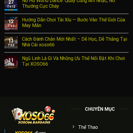
Nổ Hũ World Dance: Quẩy Cùng Âm Nhạc, Nổ
27
Thưởng Cực Cháy
Th12
Hướng Dẫn Chơi Tài Xỉu — Bước Vào Thế Giới Của
12
May Mắn
Th3
Cách Đánh Chắn Mới Nhất – Dễ Học, Dễ Thắng Tại
11
Nhà Cái xoso66
Th3
Ngũ Linh Là Gì Và Những Ưu Thế Nổi Bật Khi Chơi
11
Tại XOSO66
Th3
CHUYÊN MỤC
Thể Thao