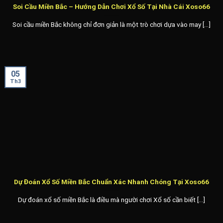
Soi Cầu Miền Bắc – Hướng Dẫn Chơi Xổ Số Tại Nhà Cái Xoso66
Soi cầu miền Bắc không chỉ đơn giản là một trò chơi dựa vào may [...]
05
Th3
Dự Đoán Xổ Số Miền Bắc Chuẩn Xác Nhanh Chóng Tại Xoso66
Dự đoán xổ số miền Bắc là điều mà người chơi Xổ số cần biết [...]