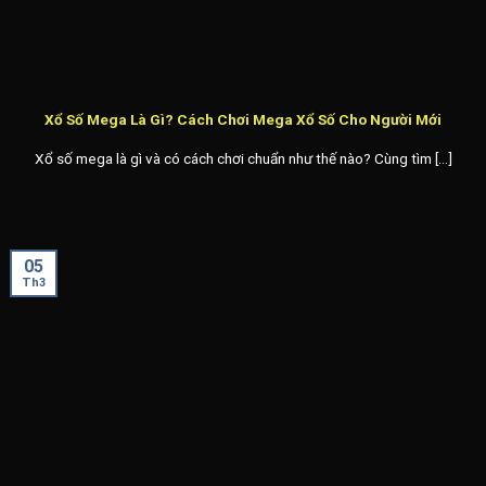
Xổ Số Mega Là Gì? Cách Chơi Mega Xổ Số Cho Người Mới
Xổ số mega là gì và có cách chơi chuẩn như thế nào? Cùng tìm [...]
05
Th3